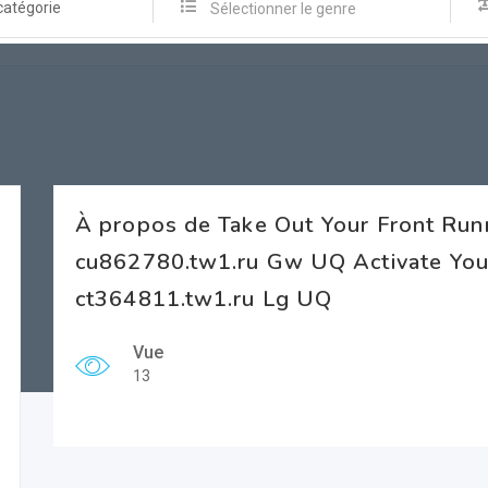
catégorie
Sélectionner le genre
À propos de Take Out Your Front Runn
cu862780.tw1.ru Gw UQ Activate Yo
ct364811.tw1.ru Lg UQ
Vue
13