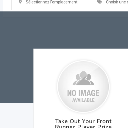
Sélectionnez l'emplacement
Choisir une 
Take Out Your Front
Runner Player Prize