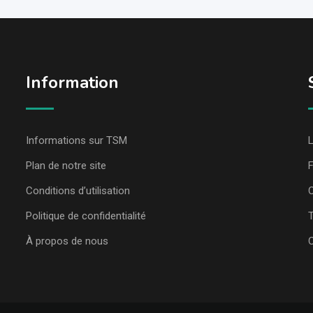
Information
Informations sur TSM
L
Plan de notre site
Conditions d’utilisation
C
Politique de confidentialité
T
À propos de nous