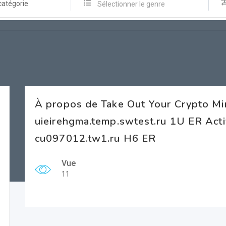
catégorie
Sélectionner le genre
À propos de Take Out Your Crypto Mi
uieirehgma.temp.swtest.ru 1U ER Acti
cu097012.tw1.ru H6 ER
Vue
11