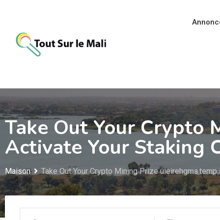
Aller
au
Annonc
contenu
Take Out Your Crypto M
Activate Your Staking
Maison
Take Out Your Crypto Mining Prize uieirehgma.temp.