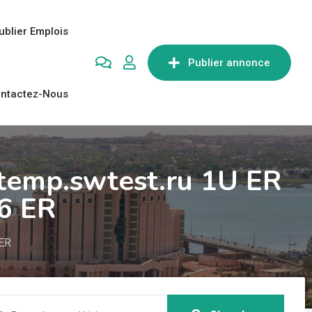
ublier Emplois
Publier annonce
ntactez-Nous
.temp.swtest.ru 1U ER
H6 ER
 ER