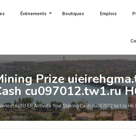
es
Évènements
Boutiques
Emplois
P
Co
ining Prize uieirehgma
 Cash cu097012.tw1.ru 
swtest.ru 1U ER Activate Your Staking Cash cu097012.tw1.ru H6