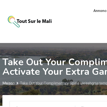
Aller
au
Annonc
contenu
Take Out Your Complim
Activate Your Extra G
Maison
Take Out Your Complimentary Spins uieirehgma.temp