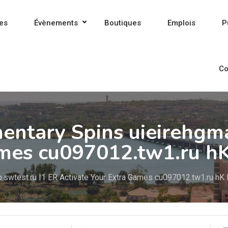
es
Évènements
Boutiques
Emplois
P
Co
entary Spins uieirehgma
ames cu097012.tw1.ru h
.swtest.ru I1 ER Activate Your Extra Games cu097012.tw1.ru hK