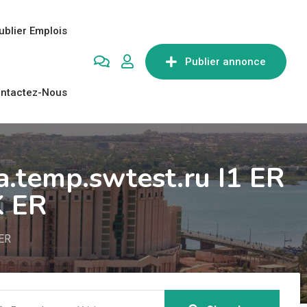
ublier Emplois
Publier annonce
ntactez-Nous
.temp.swtest.ru I1 ER
K ER
 ER