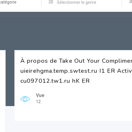
catégorie
Sélectionner le genre
À propos de Take Out Your Complimen
uieirehgma.temp.swtest.ru I1 ER Acti
cu097012.tw1.ru hK ER
Vue
12