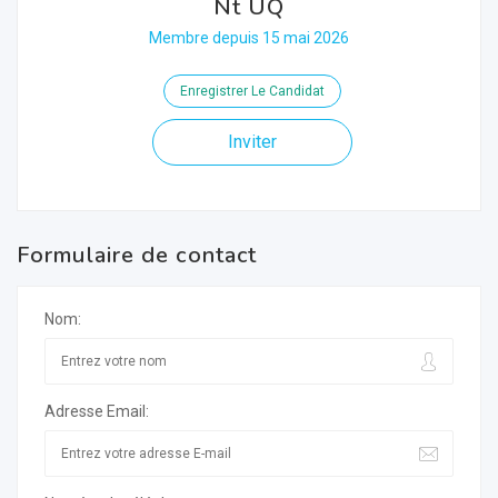
Nt UQ
Membre depuis 15 mai 2026
Enregistrer Le Candidat
Inviter
Formulaire de contact
Nom:
Adresse Email: