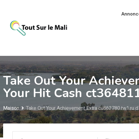
Aller
au
Annonc
contenu
Take Out Your Achieve
Your Hit Cash ct36481
Maison
Take Out Your Achievement Extra cu862780.tw1.ru d