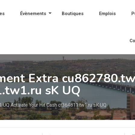
es
Évènements
Boutiques
Emplois
P
Co
ment Extra cu862780.tw
1.tw1.ru sK UQ
1 UQ Activate Your Hit Cash ct364811.tw1.ru sK UQ