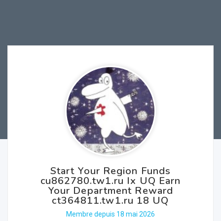
Start Your Region Funds
cu862780.tw1.ru Ix UQ Earn
Your Department Reward
ct364811.tw1.ru 18 UQ
Membre depuis 18 mai 2026