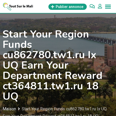
Aller
Publier annonce
au
contenu
Start Your Region
Funds
cu862780.tw1.ru Ix
UQ Earn Your
Department Reward
ct364811.tw1.ru 18
UQ
Maison
Start Your Region Funds cu862780.tw1.ru Ix UQ