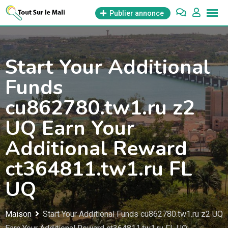
Aller
Publier annonce
au
contenu
Start Your Additional
Funds
cu862780.tw1.ru z2
UQ Earn Your
Additional Reward
ct364811.tw1.ru FL
UQ
Maison
Start Your Additional Funds cu862780.tw1.ru z2 UQ