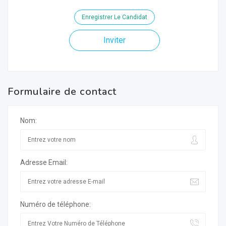
Enregistrer Le Candidat
Inviter
Formulaire de contact
Nom:
Adresse Email:
Numéro de téléphone: