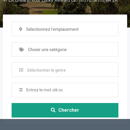
9f ER Unearth Your Lucky Reward ca776170.tw1.ru eA ER
Sélectionnez l'emplacement
Choisir une catégorie
Sélectionner le genre
Chercher