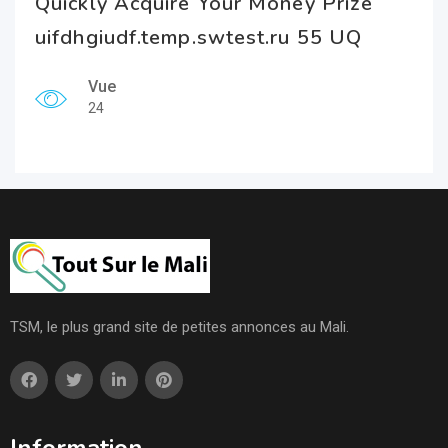
Quickly Acquire Your Money Prize
uifdhgiudf.temp.swtest.ru 55 UQ
Vue
24
TSM, le plus grand site de petites annonces au Mali.