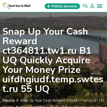
Aller
Publier annonce
au
contenu
Snap Up Your Cash
Reward
ct364811.tw1.ru B1
UQ Quickly Acquire
Your Money Prize
uifdhgiudf.temp.swtes
t.ru 55 UQ
Maison
Snap Up Your Cash Reward ct364811.tw1.ru B1 UQ