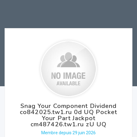
Snag Your Component Dividend
co842025.tw1.ru 0d UQ Pocket
Your Part Jackpot
cm487426.tw1.ru zU UQ
Membre depuis 29 juin 2026