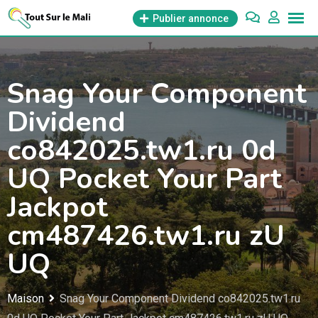
Aller
Publier annonce
au
contenu
Snag Your Component
Dividend
co842025.tw1.ru 0d
UQ Pocket Your Part
Jackpot
cm487426.tw1.ru zU
UQ
Maison
Snag Your Component Dividend co842025.tw1.ru