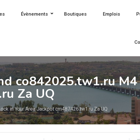
es
Évènements
Boutiques
Emplois
P
Co
end co842025.tw1.ru M4
.ru Za UQ
ock in Your Area Jackpot cm487426.tw1.ru Za UQ