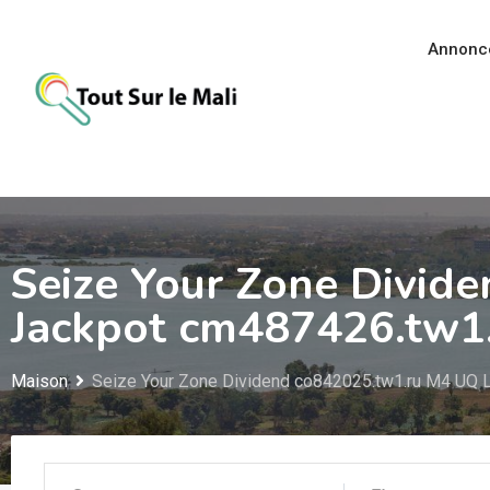
Aller
au
Annonc
contenu
Seize Your Zone Divid
Jackpot cm487426.tw1
Maison
Seize Your Zone Dividend co842025.tw1.ru M4 UQ L