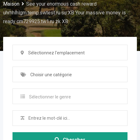
Maison
See your enormous cash reward
uhrhhlhlgm.temp.swtest.ru su XB Your massive money is
ready cm729925.tw1.ru zk XB
Sélectionnez l'emplacement
Choisir une catégorie
Sélectionner le genre
Chercher