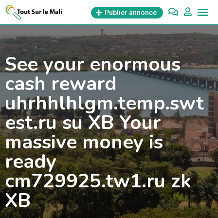
Aller
Publier annonce
au
contenu
See your enormous
cash reward
uhrhhlhlgm.temp.swt
est.ru su XB Your
massive money is
ready
cm729925.tw1.ru zk
XB