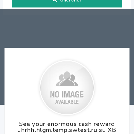
See your enormous cash reward
uhrhhlhlgm.temp.swtest.ru su XB