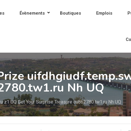
es
Évènements
Boutiques
Emplois
P
Co
rize uifdhgiudf.temp.sw
62780.tw1.ru Nh UQ
ru z1 UQ Get Your Surprise Treasure cu862780.tw1.ru Nh UQ