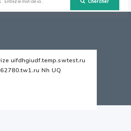
Chercher
ze uifdhgiudf.temp.swtest.ru
u862780.tw1.ru Nh UQ