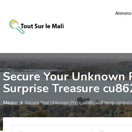
Aller
au
Annonc
contenu
Secure Your Unknown P
Surprise Treasure cu8
Maison
Secure Your Unknown Prize uifdhgiudf.temp.swtest.