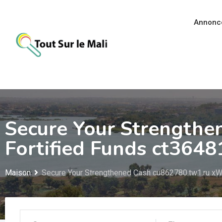
Aller
au
Annonc
contenu
Secure Your Strengthe
Fortified Funds ct364
Maison
Secure Your Strengthened Cash cu862780.tw1.ru xW 