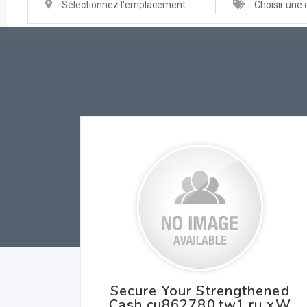
Sélectionnez l'emplacement
Choisir une 
Secure Your Strengthened
Cash cu862780.tw1.ru xW