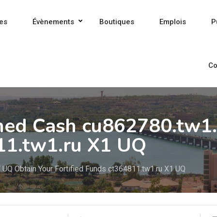
es
Évènements
Boutiques
Emplois
P
Co
ned Cash cu862780.tw1
811.tw1.ru X1 UQ
UQ Obtain Your Fortified Funds ct364811.tw1.ru X1 UQ