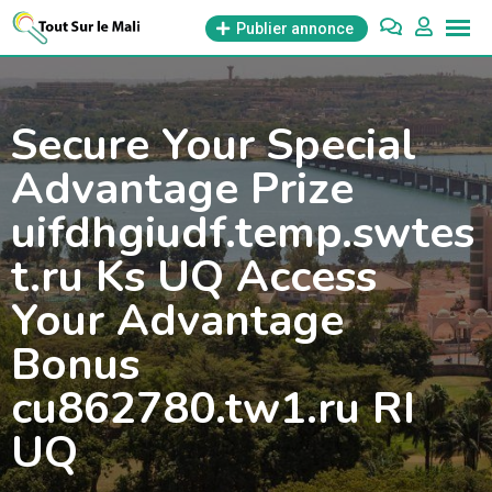
Aller
Publier annonce
au
contenu
Secure Your Special
Advantage Prize
uifdhgiudf.temp.swtes
t.ru Ks UQ Access
Your Advantage
Bonus
cu862780.tw1.ru RI
UQ