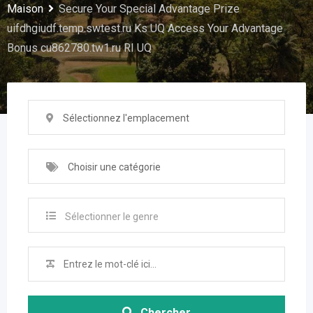
Maison
Secure Your Special Advantage Prize
uifdhgiudf.temp.swtest.ru Ks UQ Access Your Advantage
Bonus cu862780.tw1.ru RI UQ
Sélectionnez l'emplacement
Choisir une catégorie
Sélectionner le genre
Chercher