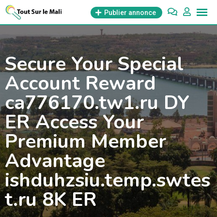
Aller
Publier annonce
au
contenu
Secure Your Special
Account Reward
ca776170.tw1.ru DY
ER Access Your
Premium Member
Advantage
ishduhzsiu.temp.swtes
t.ru 8K ER