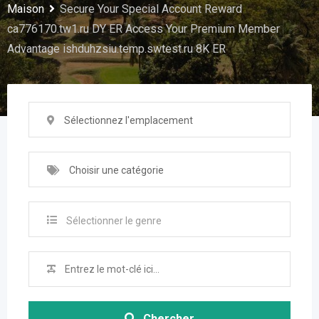
Maison
Secure Your Special Account Reward
ca776170.tw1.ru DY ER Access Your Premium Member
Advantage ishduhzsiu.temp.swtest.ru 8K ER
Sélectionnez l'emplacement
Choisir une catégorie
Sélectionner le genre
Chercher