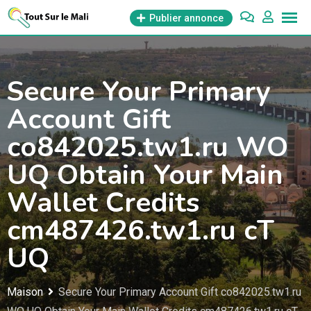
Aller
Publier annonce
au
contenu
Secure Your Primary
Account Gift
co842025.tw1.ru WO
UQ Obtain Your Main
Wallet Credits
cm487426.tw1.ru cT
UQ
Maison
Secure Your Primary Account Gift co842025.tw1.ru