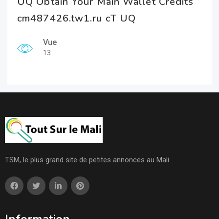
UQ Obtain Your Main Wallet Credits
cm487426.tw1.ru cT UQ
Vue
13
TSM, le plus grand site de petites annonces au Mali.