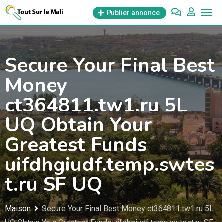
Aller
Publier annonce
au
contenu
Secure Your Final Best
Money
ct364811.tw1.ru 5L
UQ Obtain Your
Greatest Funds
uifdhgiudf.temp.swtes
t.ru SF UQ
Maison
Secure Your Final Best Money ct364811.tw1.ru 5L