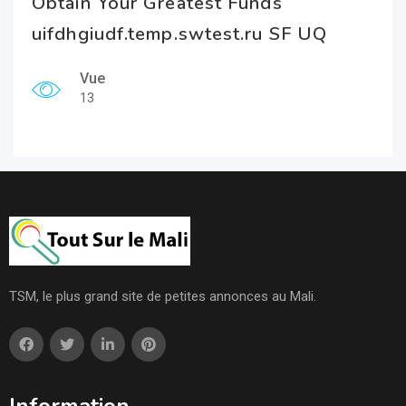
Obtain Your Greatest Funds
uifdhgiudf.temp.swtest.ru SF UQ
Vue
13
TSM, le plus grand site de petites annonces au Mali.