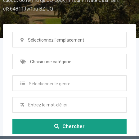
cu862780.tw1.ru qa UQ Lock In Your Private Cash Gift
ct364811.tw1.ru BZ UQ
Sélectionnez l'emplacement
Choisir une catégorie
Sélectionner le genre
Chercher