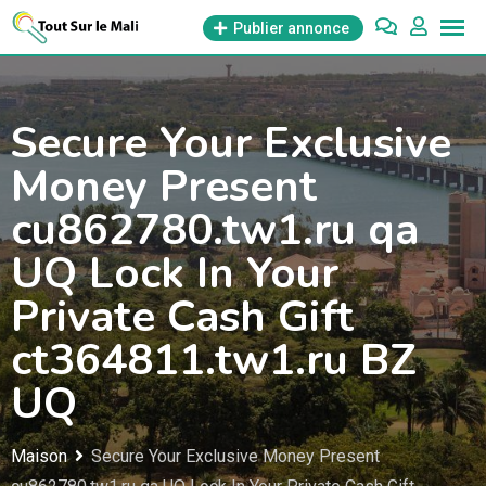
Aller
Publier annonce
au
contenu
Secure Your Exclusive
Money Present
cu862780.tw1.ru qa
UQ Lock In Your
Private Cash Gift
ct364811.tw1.ru BZ
UQ
Maison
Secure Your Exclusive Money Present