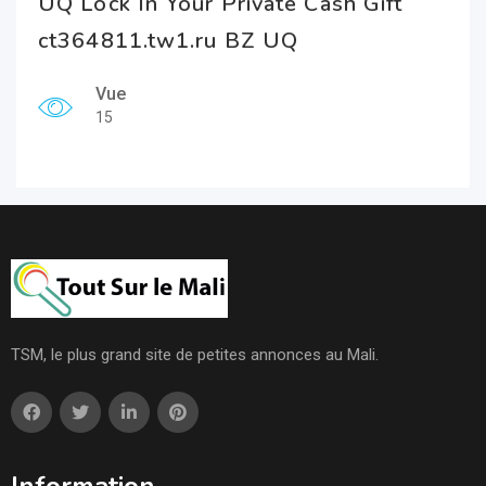
UQ Lock In Your Private Cash Gift
ct364811.tw1.ru BZ UQ
Vue
15
TSM, le plus grand site de petites annonces au Mali.