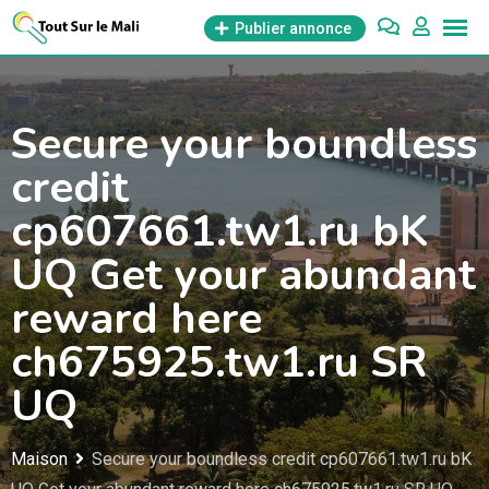
Aller
Publier annonce
au
contenu
Secure your boundless
credit
cp607661.tw1.ru bK
UQ Get your abundant
reward here
ch675925.tw1.ru SR
UQ
Maison
Secure your boundless credit cp607661.tw1.ru bK