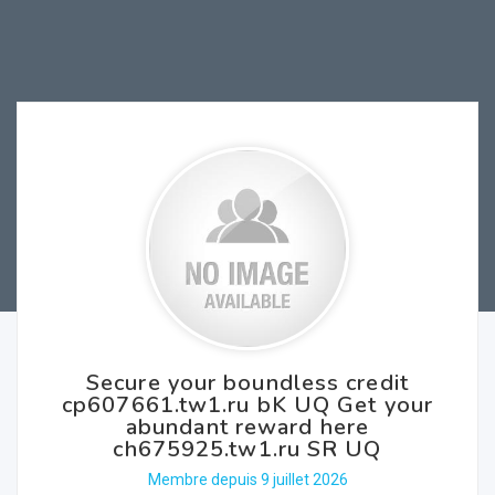
Secure your boundless credit
cp607661.tw1.ru bK UQ Get your
abundant reward here
ch675925.tw1.ru SR UQ
Membre depuis 9 juillet 2026