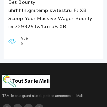
Bet Bounty
uhrhhlhlgm.temp.swtest.ru Fl XB
Scoop Your Massive Wager Bounty
cm729925.tw1.ru uB XB
Vue
5
TSM, le plus grand site de petites annonces au Mali.