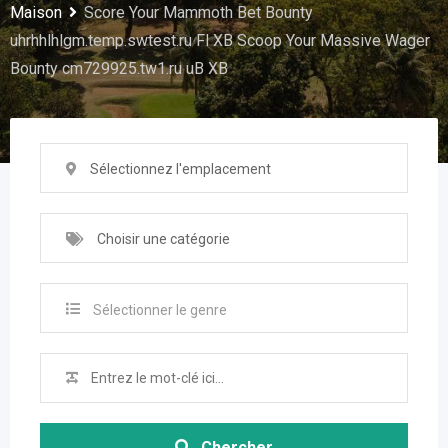
Maison
Score Your Mammoth Bet Bounty
uhrhhlhlgm.temp.swtest.ru Fl XB Scoop Your Massive Wager
Bounty cm729925.tw1.ru uB XB
Sélectionnez l'emplacement
Choisir une catégorie
Sélectionner le genre
Chercher