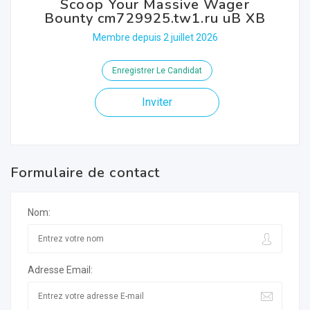
Scoop Your Massive Wager
Bounty cm729925.tw1.ru uB XB
Membre depuis 2 juillet 2026
Enregistrer Le Candidat
Inviter
Formulaire de contact
Nom:
Adresse Email: