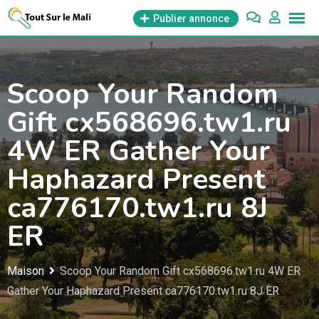
Aller
Publier annonce
au
contenu
Scoop Your Random
Gift cx568696.tw1.ru
4W ER Gather Your
Haphazard Present
ca776170.tw1.ru 8J
ER
Maison
Scoop Your Random Gift cx568696.tw1.ru 4W ER
Gather Your Haphazard Present ca776170.tw1.ru 8J ER