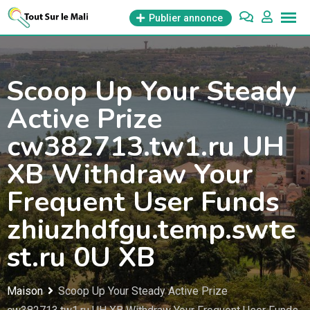
Aller
Publier annonce
au
contenu
Scoop Up Your Steady
Active Prize
cw382713.tw1.ru UH
XB Withdraw Your
Frequent User Funds
zhiuzhdfgu.temp.swte
st.ru 0U XB
Maison
Scoop Up Your Steady Active Prize