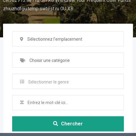
cw382713.tw1.ru UH XB Withdraw Your Frequent User Funds
zhiuzhdfgu.temp.swtest.ru 0U XB
Sélectionnez l'emplacement
Choisir une catégorie
Sélectionner le genre
Chercher