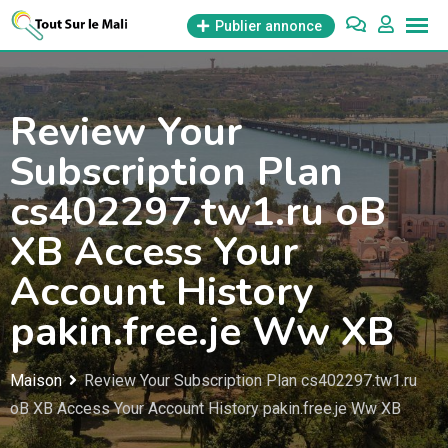
Aller
Publier annonce
au
contenu
Review Your
Subscription Plan
cs402297.tw1.ru oB
XB Access Your
Account History
pakin.free.je Ww XB
Maison
Review Your Subscription Plan cs402297.tw1.ru
oB XB Access Your Account History pakin.free.je Ww XB