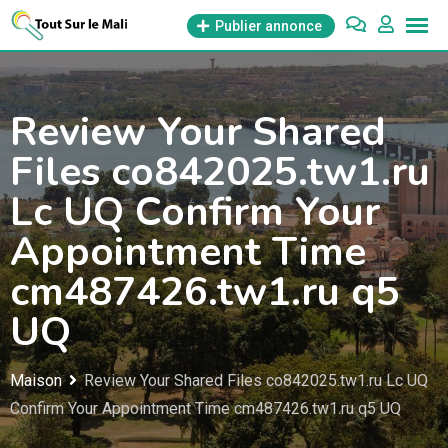
Aller
Publier annonce
au
contenu
Review Your Shared
Files co842025.tw1.ru
Lc UQ Confirm Your
Appointment Time
cm487426.tw1.ru q5
UQ
Maison
Review Your Shared Files co842025.tw1.ru Lc UQ
Confirm Your Appointment Time cm487426.tw1.ru q5 UQ