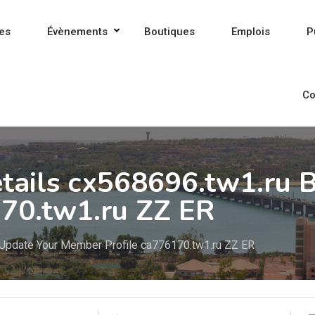
es
Évènements
Boutiques
Emplois
P
Co
etails cx568696.tw1.ru 
70.tw1.ru ZZ ER
 Update Your Member Profile ca776170.tw1.ru ZZ ER