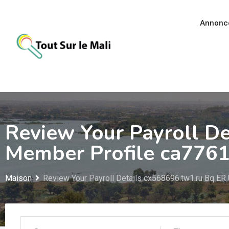
Aller
au
Annonc
contenu
Review Your Payroll D
Member Profile ca7761
Maison
Review Your Payroll Details cx568696.tw1.ru Bq ER