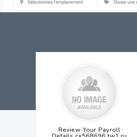
Sélectionnez l'emplacement
Choisir une 
Review Your Payroll
Details cx568696.tw1.ru