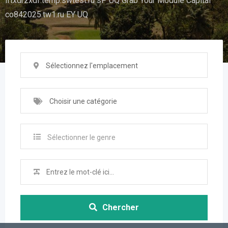
iftxdrzxdf.temp.swtest.ru sP UQ Grab Your Module Capital
co842025.tw1.ru EY UQ
Sélectionnez l'emplacement
Choisir une catégorie
Sélectionner le genre
Chercher