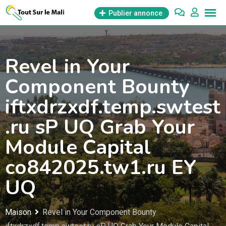
Aller
Publier annonce
au
contenu
Revel in Your
Component Bounty
iftxdrzxdf.temp.swtest
.ru sP UQ Grab Your
Module Capital
co842025.tw1.ru EY
UQ
Maison
Revel in Your Component Bounty