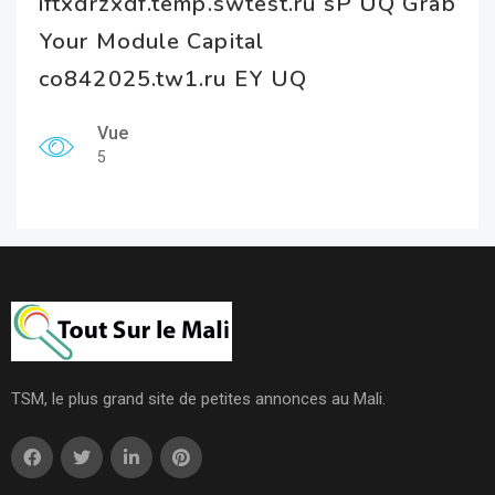
iftxdrzxdf.temp.swtest.ru sP UQ Grab
Your Module Capital
co842025.tw1.ru EY UQ
Vue
5
TSM, le plus grand site de petites annonces au Mali.