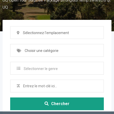
UQ Open Your Surprise Package uifdhgiudf.temp.swtest.ru qt
UQ
Sélectionnez l'emplacement
Choisir une catégorie
Sélectionner le genre
Chercher