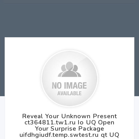
Reveal Your Unknown Present
ct364811.tw1.ru Io UQ Open
Your Surprise Package
uifdhgiudf.temp.swtest.ru qt UQ