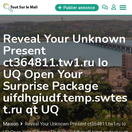
Aller
Publier annonce
au
contenu
Reveal Your Unknown
Present
ct364811.tw1.ru Io
UQ Open Your
Surprise Package
uifdhgiudf.temp.swtes
t.ru qt UQ
Maison
Reveal Your Unknown Present ct364811.tw1.ru Io