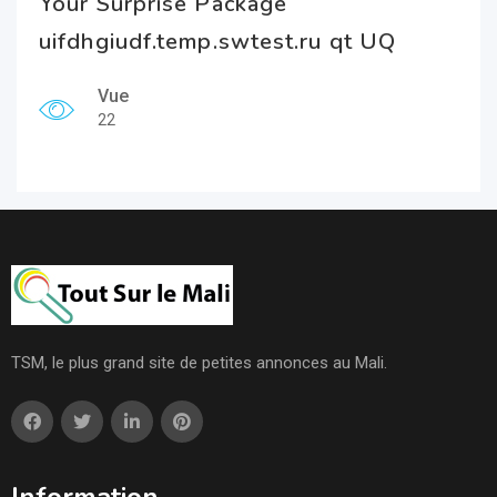
Your Surprise Package
uifdhgiudf.temp.swtest.ru qt UQ
Vue
22
TSM, le plus grand site de petites annonces au Mali.