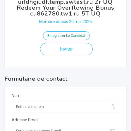
uifdhgiudf.temp.swtest.ru Zr UQ
Redeem Your Overflowing Bonus
cu862780.tw1.ru 5T UQ
Membre depuis 20 mai 2026
Enregistrer Le Candidat
Inviter
Formulaire de contact
Nom:
Adresse Email: