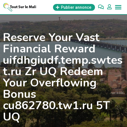
Aller
Publier annonce
au
contenu
Reserve Your Vast
Financial Reward
uifdhgiudf.temp.swtes
t.ru Zr UQ Redeem
Your Overflowing
Bonus
cu862780.tw1.ru 5T
UQ