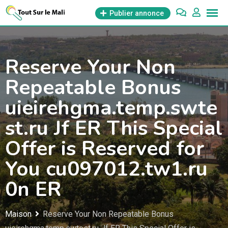
Aller
Publier annonce
au
contenu
Reserve Your Non
Repeatable Bonus
uieirehgma.temp.swte
st.ru Jf ER This Special
Offer is Reserved for
You cu097012.tw1.ru
0n ER
Maison
Reserve Your Non Repeatable Bonus