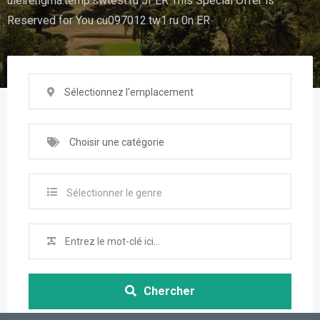
uieirehgma.temp.swtest.ru Jf ER This Special Offer is
Reserved for You cu097012.tw1.ru 0n ER
Sélectionnez l'emplacement
Choisir une catégorie
Sélectionner le genre
Chercher