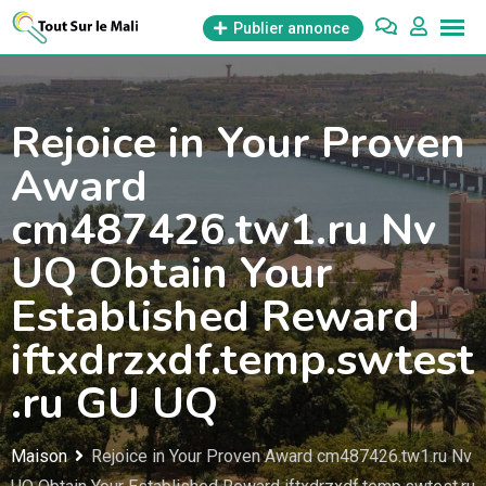
Aller
Publier annonce
au
contenu
Rejoice in Your Proven
Award
cm487426.tw1.ru Nv
UQ Obtain Your
Established Reward
iftxdrzxdf.temp.swtest
.ru GU UQ
Maison
Rejoice in Your Proven Award cm487426.tw1.ru Nv