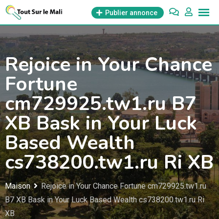
Aller
Publier annonce
au
contenu
Rejoice in Your Chance
Fortune
cm729925.tw1.ru B7
XB Bask in Your Luck
Based Wealth
cs738200.tw1.ru Ri XB
Maison
Rejoice in Your Chance Fortune cm729925.tw1.ru
B7 XB Bask in Your Luck Based Wealth cs738200.tw1.ru Ri
XB