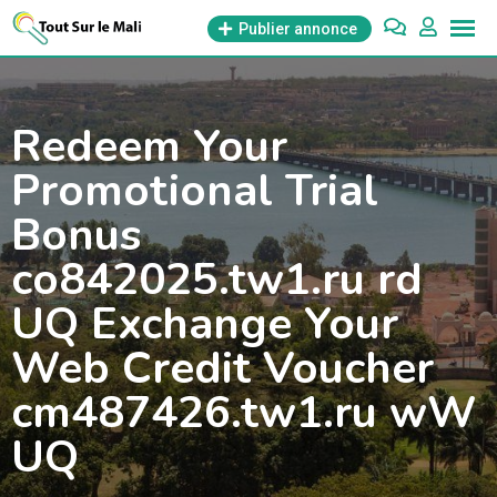
Aller
Publier annonce
au
contenu
Redeem Your
Promotional Trial
Bonus
co842025.tw1.ru rd
UQ Exchange Your
Web Credit Voucher
cm487426.tw1.ru wW
UQ