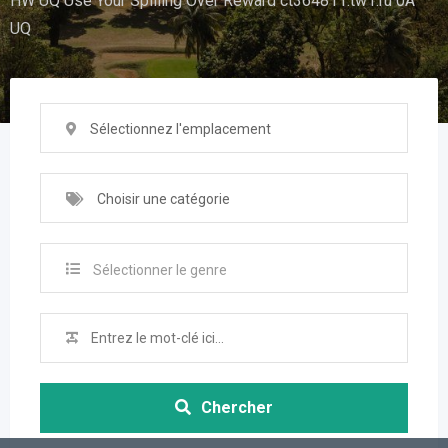
HW UQ Use Your Spilling Over Reward ct364811.tw1.ru 0A
UQ
Sélectionnez l'emplacement
Choisir une catégorie
Sélectionner le genre
Chercher