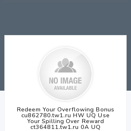
Redeem Your Overflowing Bonus
cu862780.tw1.ru HW UQ Use
Your Spilling Over Reward
ct364811.tw1.ru 0A UQ