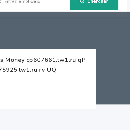
Chercher
ss Money cp607661.tw1.ru qP
75925.tw1.ru rv UQ