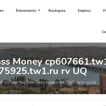
es
Évènements
Boutiques
Emplois
P
Co
ass Money cp607661.tw1
675925.tw1.ru rv UQ
P UQ Take Your Elite Class Reward ch675925.tw1.ru rv UQ