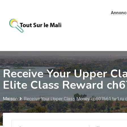
Aller
au
Annonc
contenu
Receive Your Upper Cl
Elite Class Reward ch
Maison
Receive Your Upper Class Money cp607661.tw1.ru q