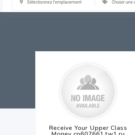
Sélectionnez l'emplacement
Choisir une 
Receive Your Upper Class
Money cp607661.tw1.ru