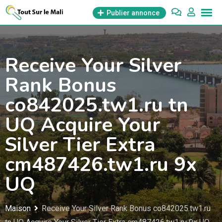
Aller
Publier annonce
au
contenu
Receive Your Silver
Rank Bonus
co842025.tw1.ru tn
UQ Acquire Your
Silver Tier Extra
cm487426.tw1.ru 9x
UQ
Maison
Receive Your Silver Rank Bonus co842025.tw1.ru