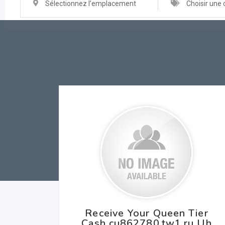
Sélectionnez l'emplacement
Choisir une 
Receive Your Queen Tier
Cash cu862780.tw1.ru Uh