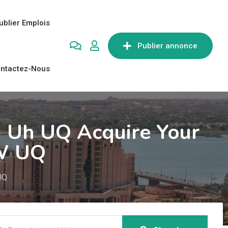
ublier Emplois
Publier annonce
ntactez-Nous
u Uh UQ Acquire Your
qW UQ
UQ