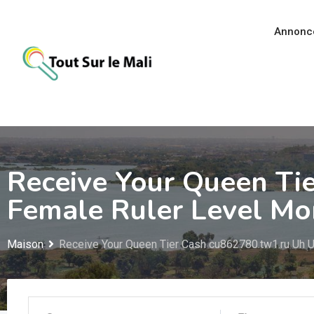
Aller
au
Annonc
contenu
Receive Your Queen Ti
Female Ruler Level M
Maison
Receive Your Queen Tier Cash cu862780.tw1.ru Uh 