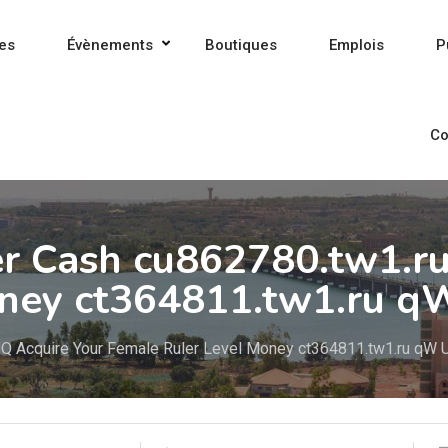
es
Évènements
Boutiques
Emplois
P
Co
er Cash cu862780.tw1.r
oney ct364811.tw1.ru 
UQ Acquire Your Female Ruler Level Money ct364811.tw1.ru qW 