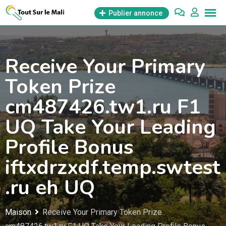
Aller
Publier annonce
au
contenu
Receive Your Primary
Token Prize
cm487426.tw1.ru F1
UQ Take Your Leading
Profile Bonus
iftxdrzxdf.temp.swtest
.ru eh UQ
Maison
Receive Your Primary Token Prize