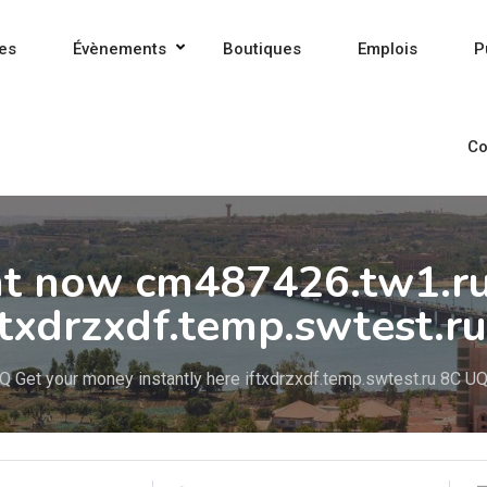
es
Évènements
Boutiques
Emplois
P
Co
ght now cm487426.tw1.r
ftxdrzxdf.temp.swtest.r
 Get your money instantly here iftxdrzxdf.temp.swtest.ru 8C U