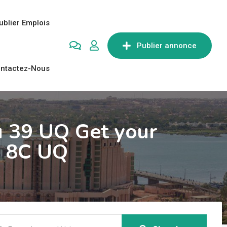
ublier Emplois
Publier annonce
ntactez-Nous
u 39 UQ Get your
u 8C UQ
Q