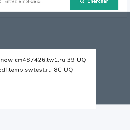
Chercher
ht now cm487426.tw1.ru 39 UQ
zxdf.temp.swtest.ru 8C UQ