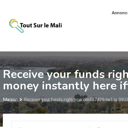
Aller
au
Annonc
contenu
Receive your funds ri
money instantly here i
Maison
Receive your funds right now cm487426.tw1.ru 39 UQ