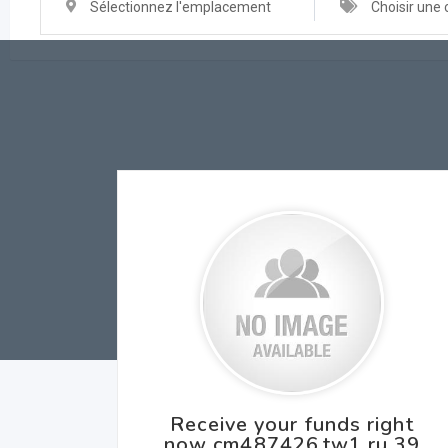
Sélectionnez l'emplacement
Choisir une 
Receive your funds right
now cm487426.tw1.ru 39