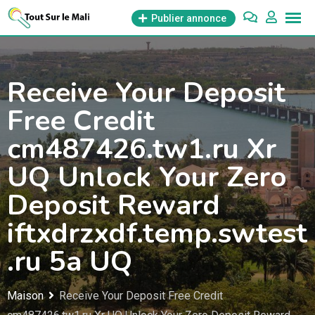
Aller
Publier annonce
au
contenu
Receive Your Deposit
Free Credit
cm487426.tw1.ru Xr
UQ Unlock Your Zero
Deposit Reward
iftxdrzxdf.temp.swtest
.ru 5a UQ
Maison
Receive Your Deposit Free Credit