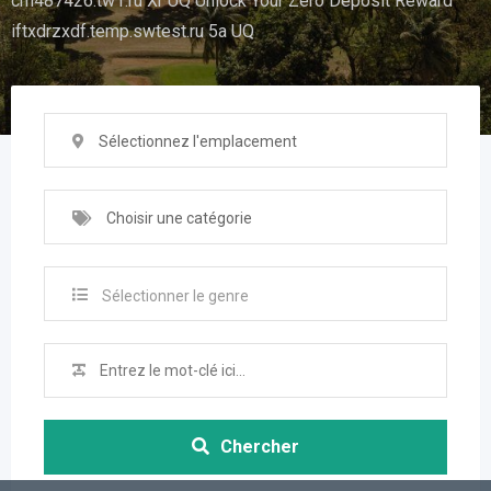
cm487426.tw1.ru Xr UQ Unlock Your Zero Deposit Reward
iftxdrzxdf.temp.swtest.ru 5a UQ
Sélectionnez l'emplacement
Choisir une catégorie
Sélectionner le genre
Chercher