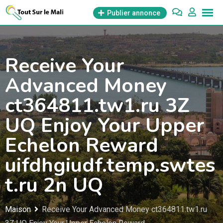
Aller
Publier annonce
au
contenu
Receive Your
Advanced Money
ct364811.tw1.ru 3Z
UQ Enjoy Your Upper
Echelon Reward
uifdhgiudf.temp.swtes
t.ru 2n UQ
Maison
Receive Your Advanced Money ct364811.tw1.ru