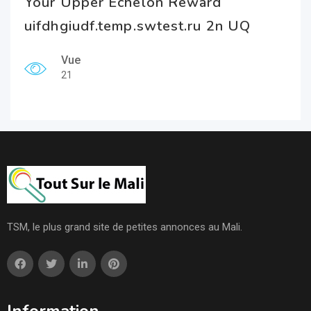
Your Upper Echelon Reward
uifdhgiudf.temp.swtest.ru 2n UQ
Vue
21
TSM, le plus grand site de petites annonces au Mali.