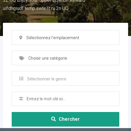
3Z UQ Enjoy Your Upper Echelon Reward
uifdhgiudf.temp.swtest.ru 2n UQ
Sélectionnez l'emplacement
Choisir une catégorie
Sélectionner le genre
Chercher