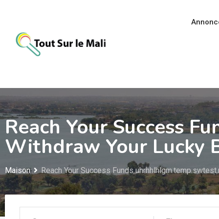
Aller
au
Annonc
contenu
Reach Your Success Fu
Withdraw Your Lucky 
Maison
Reach Your Success Funds uhrhhlhlgm.temp.swtest