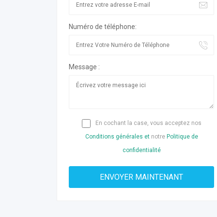
Numéro de téléphone:
Message :
En cochant la case, vous acceptez nos
Conditions générales et
notre
Politique de
confidentialité