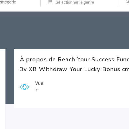
catégorie
Sélectionner le genre
À propos de Reach Your Success Fund
3v XB Withdraw Your Lucky Bonus c
Vue
7