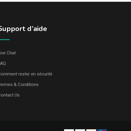
Support d’aide
ive Chat
FAQ
omment rester en sécurité
ermes & Conditions
Contact Us