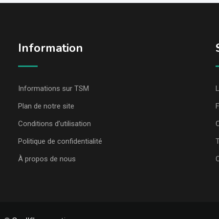
Information
Informations sur TSM
L
Plan de notre site
Conditions d’utilisation
C
Politique de confidentialité
T
À propos de nous