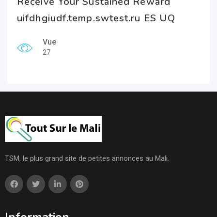
Receive Your Sustained Reward
uifdhgiudf.temp.swtest.ru ES UQ
Vue
27
TSM, le plus grand site de petites annonces au Mali.