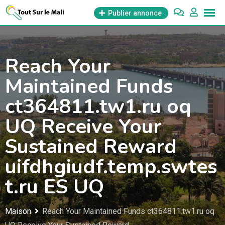
Aller
Publier annonce
au
contenu
Reach Your
Maintained Funds
ct364811.tw1.ru oq
UQ Receive Your
Sustained Reward
uifdhgiudf.temp.swtes
t.ru ES UQ
Maison
Reach Your Maintained Funds ct364811.tw1.ru oq