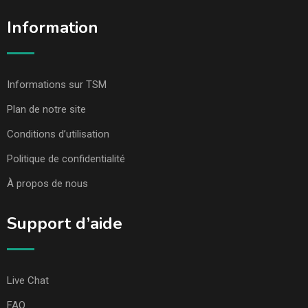
Information
Informations sur TSM
Plan de notre site
Conditions d’utilisation
Politique de confidentialité
À propos de nous
Support d’aide
Live Chat
FAQ