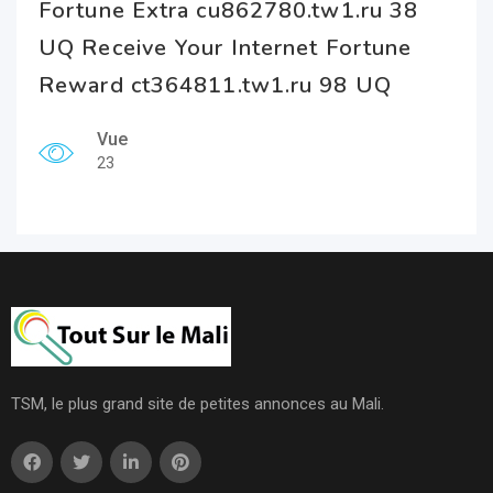
Fortune Extra cu862780.tw1.ru 38
UQ Receive Your Internet Fortune
Reward ct364811.tw1.ru 98 UQ
Vue
23
TSM, le plus grand site de petites annonces au Mali.