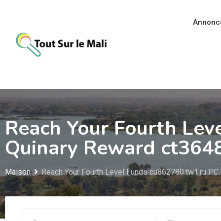
Aller
au
Annonc
contenu
Reach Your Fourth Lev
Quinary Reward ct364
Maison
Reach Your Fourth Level Funds cu862780.tw1.ru PC