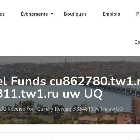
es
Évènements
Boutiques
Emplois
P
Co
el Funds cu862780.tw1.
811.tw1.ru uw UQ
 UQ Receive Your Quinary Reward ct364811.tw1.ru uw UQ