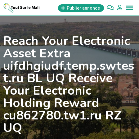
Aller
Publier annonce
au
contenu
Reach Your Electronic
Asset Extra
uifdhgiudf.temp.swtes
t.ru BL UQ Receive
Your Electronic
Holding Reward
cu862780.tw1.ru RZ
UQ