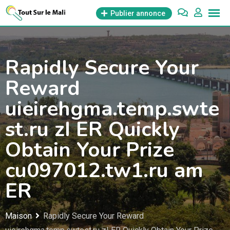
Aller
Publier annonce
au
contenu
Rapidly Secure Your
Reward
uieirehgma.temp.swte
st.ru zI ER Quickly
Obtain Your Prize
cu097012.tw1.ru am
ER
Maison
Rapidly Secure Your Reward