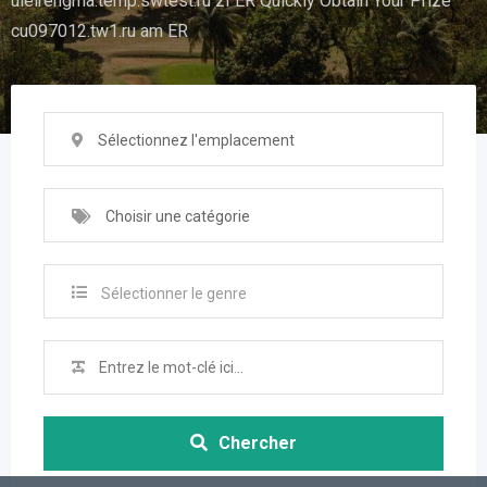
uieirehgma.temp.swtest.ru zI ER Quickly Obtain Your Prize
cu097012.tw1.ru am ER
Sélectionnez l'emplacement
Choisir une catégorie
Sélectionner le genre
Chercher