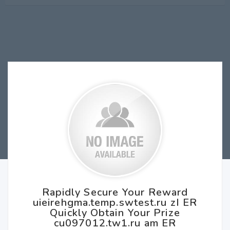
Rapidly Secure Your Reward
uieirehgma.temp.swtest.ru zI ER
Quickly Obtain Your Prize
cu097012.tw1.ru am ER