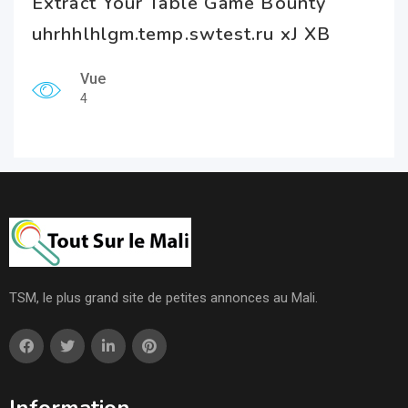
Extract Your Table Game Bounty
uhrhhlhlgm.temp.swtest.ru xJ XB
Vue
4
TSM, le plus grand site de petites annonces au Mali.