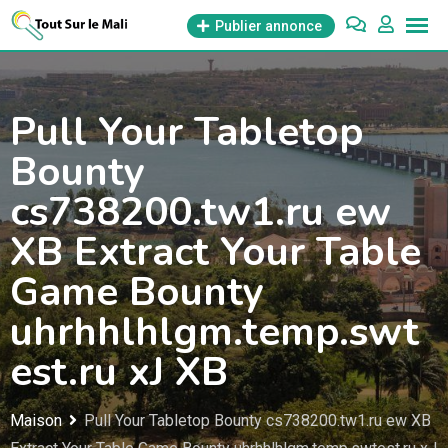
Aller
Publier annonce
au
contenu
Pull Your Tabletop
Bounty
cs738200.tw1.ru ew
XB Extract Your Table
Game Bounty
uhrhhlhlgm.temp.swt
est.ru xJ XB
Maison
Pull Your Tabletop Bounty cs738200.tw1.ru ew XB