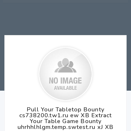
Pull Your Tabletop Bounty
cs738200.tw1.ru ew XB Extract
Your Table Game Bounty
uhrhhlhlgm.temp.swtest.ru xJ XB