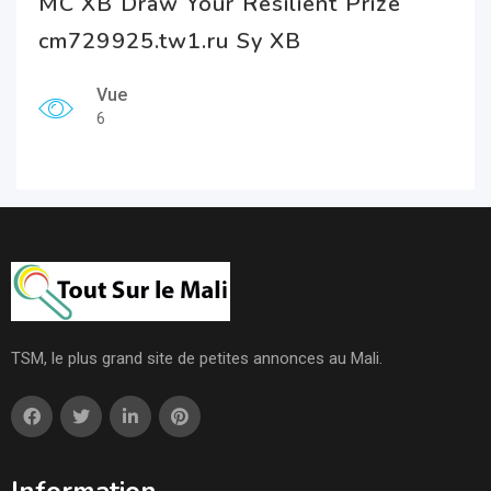
MC XB Draw Your Resilient Prize
cm729925.tw1.ru Sy XB
Vue
6
TSM, le plus grand site de petites annonces au Mali.