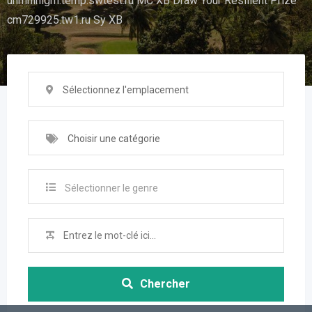
uhrhhlhlgm.temp.swtest.ru MC XB Draw Your Resilient Prize
cm729925.tw1.ru Sy XB
Sélectionnez l'emplacement
Choisir une catégorie
Sélectionner le genre
Chercher