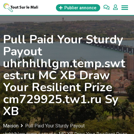
Aller
Publier annonce
au
contenu
Pull Paid Your Sturdy
Payout
uhrhhlhlgm.temp.swt
est.ru MC XB Draw
Your Resilient Prize
cm729925.tw1.ru Sy
XB
Maison
Pull Paid Your Sturdy Payout