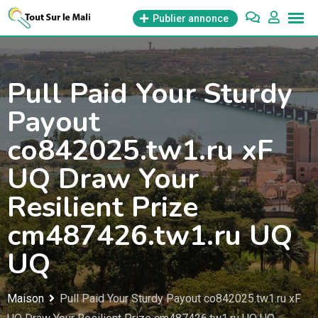
Aller
Publier annonce
au
contenu
Pull Paid Your Sturdy
Payout
co842025.tw1.ru xF
UQ Draw Your
Resilient Prize
cm487426.tw1.ru UQ
UQ
Maison
Pull Paid Your Sturdy Payout co842025.tw1.ru xF